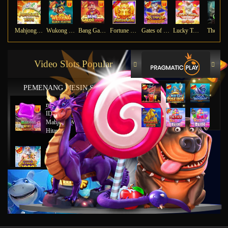
Mahjong Ways
Wukong - Black Scatter
Bang Gacor 1000
Fortune Gems
Gates of Olympus Super Scatter
Lucky Twins Nexus
The Cry
Video Slots Popular
PEMENANG MESIN SLOT
mu****45
IDR
8,777,8888.00
Mahjong Wins 2 – Scatter
Hitam
ya****tz
IDR
11,663,754.00
Starlight Princess x500
jus****12
IDR
5,231,773.00
Gates of Olympus 1000
gab****7