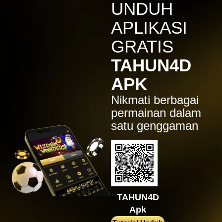
IDR
3,754,000.00
UNDUH
Mahjong ways 3 - Black
Scatter
APLIKASI
gac****p
GRATIS
IDR
9,122,000.00
Gates of Olympus™
TAHUN4D
ma****z
APK
IDR
3,777,210.00
Sweet Bonanza
Nikmati berbagai
sa2****4
permainan dalam
IDR
4,421,000.00
satu genggaman
Gates of Gatot Kaca 1000
pet****17
IDR
8,126,000.00
Spaceman
ya****er
IDR
12,659,100.00
Starlight Princess
TAHUN4D
Apk
bu****2