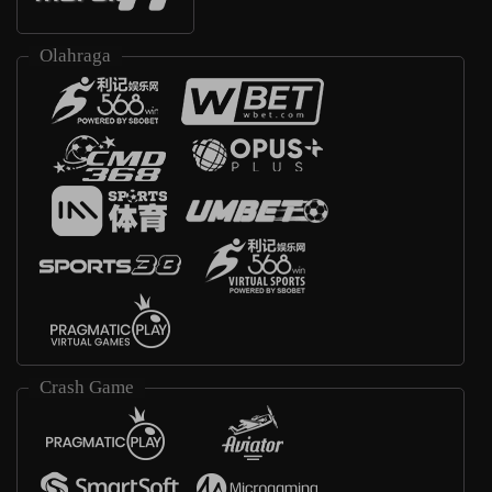
Olahraga
Crash Game