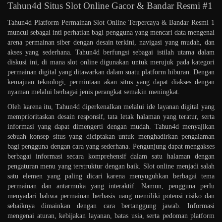
Tahun4d Situs Slot Online Gacor & Bandar Resmi #1
Tahun4d Platform Permainan Slot Online Terpercaya & Bandar Resmi 1
muncul sebagai inti perhatian bagi pengguna yang mencari data mengenai
arena permainan siber dengan desain terkini, navigasi yang mudah, dan
akses yang sederhana. Tahun4d berfungsi sebagai istilah utama dalam
diskusi ini, di mana slot online digunakan untuk merujuk pada kategori
permainan digital yang ditawarkan dalam suatu platform hiburan. Dengan
kemajuan teknologi, permintaan akan situs yang dapat diakses dengan
nyaman melalui berbagai jenis perangkat semakin meningkat.
Oleh karena itu, Tahun4d diperkenalkan melalui ide layanan digital yang
memprioritaskan desain responsif, tata letak halaman yang teratur, serta
informasi yang dapat dimengerti dengan mudah. Tahun4d menyajikan
sebuah konsep situs yang diciptakan untuk menghadirkan pengalaman
bagi pengguna dengan cara yang sederhana. Pengunjung dapat mengakses
berbagai informasi secara komprehensif dalam satu halaman dengan
pengaturan menu yang terstruktur dengan baik. Slot online menjadi salah
satu elemen yang paling dicari karena menyuguhkan berbagai tema
permainan dan antarmuka yang interaktif. Namun, pengguna perlu
menyadari bahwa permainan berbasis uang memiliki potensi risiko dan
sebaiknya dimainkan dengan cara bertanggung jawab. Informasi
mengenai aturan, kebijakan layanan, batas usia, serta pedoman platform