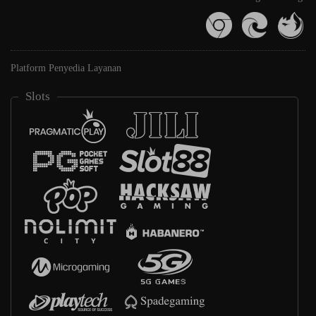
Platform Penyedia Layanan
Slots