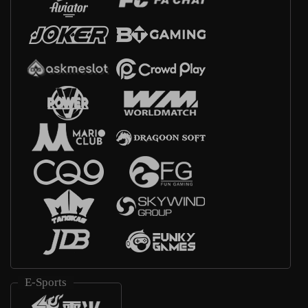
E-Sports