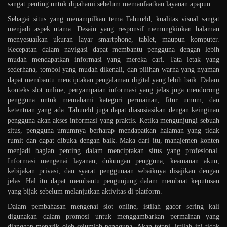
sangat penting untuk dipahami sebelum memanfaatkan layanan apapun.
Sebagai situs yang menampilkan tema Tahun4d, kualitas visual sangat
menjadi aspek utama. Desain yang responsif memungkinkan halaman
menyesuaikan ukuran layar smartphone, tablet, maupun komputer.
Kecepatan dalam navigasi dapat membantu pengguna dengan lebih
mudah mendapatkan informasi yang mereka cari. Tata letak yang
sederhana, tombol yang mudah dikenali, dan pilihan warna yang nyaman
dapat membantu menciptakan pengalaman digital yang lebih baik. Dalam
konteks slot online, penyampaian informasi yang jelas juga mendorong
pengguna untuk memahami kategori permainan, fitur umum, dan
ketentuan yang ada. Tahun4d juga dapat diasosiasikan dengan keinginan
pengguna akan akses informasi yang praktis. Ketika mengunjungi sebuah
situs, pengguna umumnya berharap mendapatkan halaman yang tidak
rumit dan dapat dibuka dengan baik. Maka dari itu, manajemen konten
menjadi bagian penting dalam menciptakan situs yang profesional.
Informasi mengenai layanan, dukungan pengguna, keamanan akun,
kebijakan privasi, dan syarat penggunaan sebaiknya disajikan dengan
jelas. Hal itu dapat membantu pengunjung dalam membuat keputusan
yang bijak sebelum melanjutkan aktivitas di platform.
Dalam pembahasan mengenai slot online, istilah gacor sering kali
digunakan dalam promosi untuk menggambarkan permainan yang
dianggap menarik oleh sejumlah pengguna. Akan tetapi, istilah ini tidak